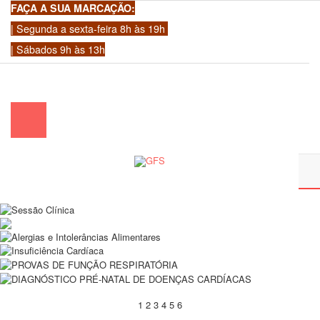
FAÇA A SUA MARCAÇÃO:
| Segunda a sexta-feira 8h às 19h
| Sábados 9h às 13h
chamada para a rede fixa nacional)
|
geral@gfscoracao.pt
1
2
3
4
5
6