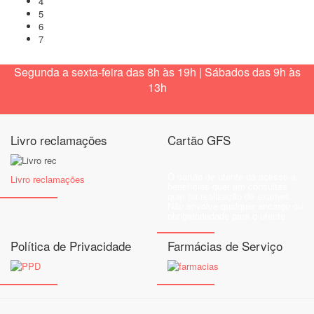
4
5
6
7
Segunda a sexta-feira das 8h às 19h | Sábados das 9h às
13h
Livro reclamações
Cartão GFS
O cartão de utente dá acesso a
Livro reclamações
benefícios quer em consultas
quer na realização de exames.
Não envolve qualquer encargo ou
obrigatoriedade para o utente.
Política de Privacidade
Farmácias de Serviço