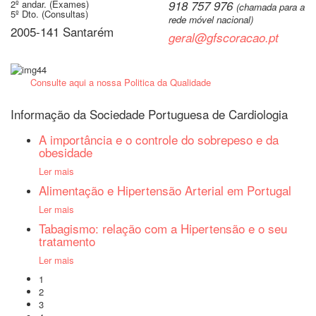
2º andar. (Exames)
918 757 976
(chamada para a
5º Dto. (Consultas)
rede móvel nacional)
2005-141 Santarém
geral@gfscoracao.pt
Consulte aqui a nossa Politica da Qualidade
Informação da Sociedade Portuguesa de Cardiologia
A importância e o controle do sobrepeso e da
obesidade
Ler mais
Alimentação e Hipertensão Arterial em Portugal
Ler mais
Tabagismo: relação com a Hipertensão e o seu
tratamento
Ler mais
1
2
3