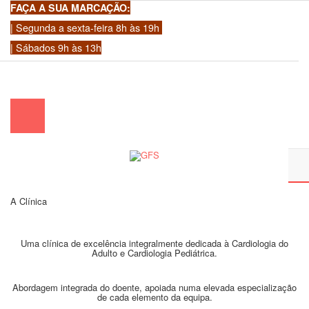
FAÇA A SUA MARCAÇÃO:
| Segunda a sexta-feira 8h às 19h
| Sábados 9h às 13h
chamada para a rede fixa nacional)
|
geral@gfscoracao.pt
A Clínica
Uma clínica de excelência integralmente dedicada à Cardiologia do
Adulto e Cardiologia Pediátrica.
Abordagem integrada do doente, apoiada numa elevada especialização
de cada elemento da equipa.