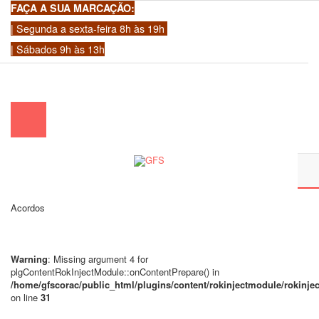
FAÇA A SUA MARCAÇÃO:
| Segunda a sexta-feira 8h às 19h
| Sábados 9h às 13h
chamada para a rede fixa nacional)
|
geral@gfscoracao.pt
Acordos
Warning
: Missing argument 4 for
plgContentRokInjectModule::onContentPrepare() in
/home/gfscorac/public_html/plugins/content/rokinjectmodule/rokinj
on line
31