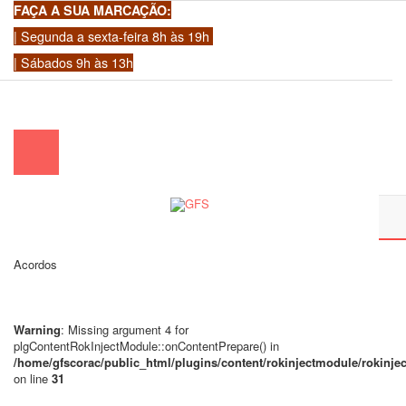
FAÇA A SUA MARCAÇÃO:
| Segunda a sexta-feira 8h às 19h
| Sábados 9h às 13h
chamada para a rede fixa nacional)
|
geral@gfscoracao.pt
Acordos
Warning
: Missing argument 4 for
plgContentRokInjectModule::onContentPrepare() in
/home/gfscorac/public_html/plugins/content/rokinjectmodule/rokinj
on line
31