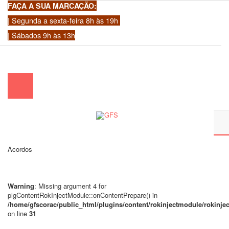
FAÇA A SUA MARCAÇÃO:
| Segunda a sexta-feira 8h às 19h
| Sábados 9h às 13h
chamada para a rede fixa nacional)
|
geral@gfscoracao.pt
Acordos
Warning
: Missing argument 4 for
plgContentRokInjectModule::onContentPrepare() in
/home/gfscorac/public_html/plugins/content/rokinjectmodule/rokinj
on line
31