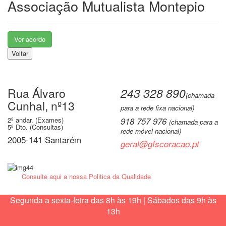
Associação Mutualista Montepio
Ver acordo
Voltar
Rua Álvaro
243 328 890
(chamada
Cunhal, nº13
para a rede fixa nacional)
2º andar. (Exames)
918 757 976
(chamada para a
5º Dto. (Consultas)
rede móvel nacional)
2005-141 Santarém
geral@gfscoracao.pt
Consulte aqui a nossa Politica da Qualidade
Segunda a sexta-feira das 8h às 19h | Sábados das 9h às
13h