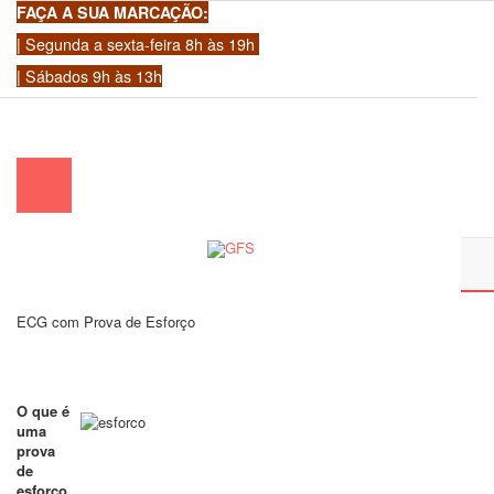
FAÇA A SUA MARCAÇÃO:
| Segunda a sexta-feira 8h às 19h
| Sábados 9h às 13h
chamada para a rede fixa nacional)
|
geral@gfscoracao.pt
ECG com Prova de Esforço
O que é
uma
prova
de
esforço