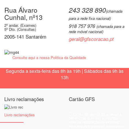
Rua Álvaro
243 328 890
(chamada
Cunhal, nº13
para a rede fixa nacional)
2º andar. (Exames)
918 757 976
(chamada para a
5º Dto. (Consultas)
rede móvel nacional)
2005-141 Santarém
geral@gfscoracao.pt
Consulte aqui a nossa Politica da Qualidade
Segunda a sexta-feira das 8h às 19h | Sábados das 9h às
13h
Livro reclamações
Cartão GFS
O cartão de utente dá acesso a
Livro reclamações
benefícios quer em consultas
quer na realização de exames.
Não envolve qualquer encargo ou