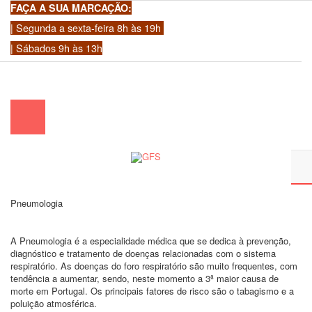
FAÇA A SUA MARCAÇÃO:
| Segunda a sexta-feira 8h às 19h
| Sábados 9h às 13h
chamada para a rede fixa nacional)
|
geral@gfscoracao.pt
Pneumologia
A Pneumologia é a especialidade médica que se dedica à prevenção,
diagnóstico e tratamento de doenças relacionadas com o sistema
respiratório. As doenças do foro respiratório são muito frequentes, com
tendência a aumentar, sendo, neste momento a 3ª maior causa de
morte em Portugal. Os principais fatores de risco são o tabagismo e a
poluição atmosférica.