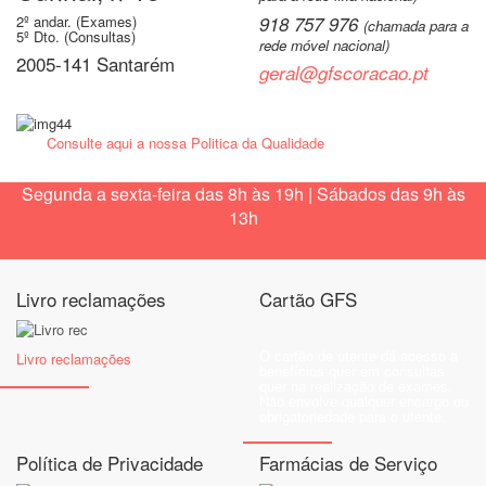
2º andar. (Exames)
918 757 976
(chamada para a
5º Dto. (Consultas)
rede móvel nacional)
2005-141 Santarém
geral@gfscoracao.pt
Consulte aqui a nossa Politica da Qualidade
Segunda a sexta-feira das 8h às 19h | Sábados das 9h às
13h
Livro reclamações
Cartão GFS
O cartão de utente dá acesso a
Livro reclamações
benefícios quer em consultas
quer na realização de exames.
Não envolve qualquer encargo ou
obrigatoriedade para o utente.
Política de Privacidade
Farmácias de Serviço