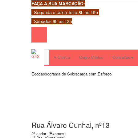
FAÇA A SUA MARCAÇÃO:
| Segunda a sexta-feira 8h às 19h
| Sábados 9h às 13h
A Clínica
Corpo Clínico
Consultas
Ecocardiograma de Sobrecarga com Esforço
Rua Álvaro Cunhal, nº13
2º andar. (Exames)
5º Dto. (Consultas)