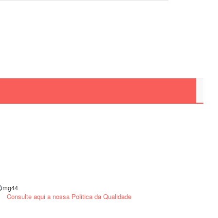
a a rede fixa nacional)
|
geral@gfscoracao.pt
Consulte aqui a nossa Politica da Qualidade