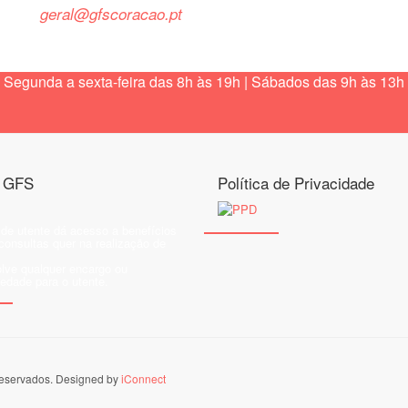
geral@gfscoracao.pt
Segunda a sexta-feira das 8h às 19h | Sábados das 9h às 13h
o GFS
Política de Privacidade
 de utente dá acesso a benefícios
consultas quer na realização de
.
lve qualquer encargo ou
iedade para o utente.
 reservados. Designed by
iConnect