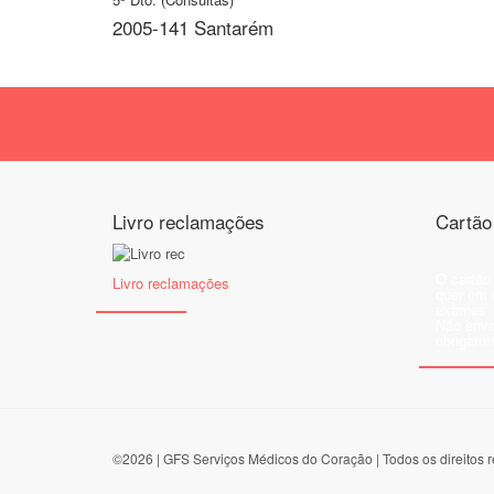
2005-141 Santarém
Livro reclamações
Cartã
O cartão
Livro reclamações
quer em 
exames
Não envo
obrigator
©2026 | GFS Serviços Médicos do Coração | Todos os direitos