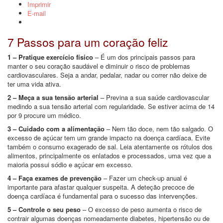
Imprimir
E-mail
7 Passos para um coração feliz
1 – Pratique exercício físico
– É um dos principais passos para
manter o seu coração saudável e diminuir o risco de problemas
cardiovasculares. Seja a andar, pedalar, nadar ou correr não deixe de
ter uma vida ativa.
2 – Meça a sua tensão arterial
– Previna a sua saúde cardiovascular
medindo a sua tensão arterial com regularidade. Se estiver acima de 14
por 9 procure um médico.
3 – Cuidado com a alimentação
– Nem tão doce, nem tão salgado. O
excesso de açúcar tem um grande impacto na doença cardíaca. Evite
também o consumo exagerado de sal. Leia atentamente os rótulos dos
alimentos, principalmente os enlatados e processados, uma vez que a
maioria possui sódio e açúcar em excesso.
4 – Faça exames de prevenção
– Fazer um check-up anual é
importante para afastar qualquer suspeita. A deteção precoce de
doença cardíaca é fundamental para o sucesso das intervenções.
5 – Controle o seu peso
– O excesso de peso aumenta o risco de
contrair algumas doenças nomeadamente diabetes, hipertensão ou de